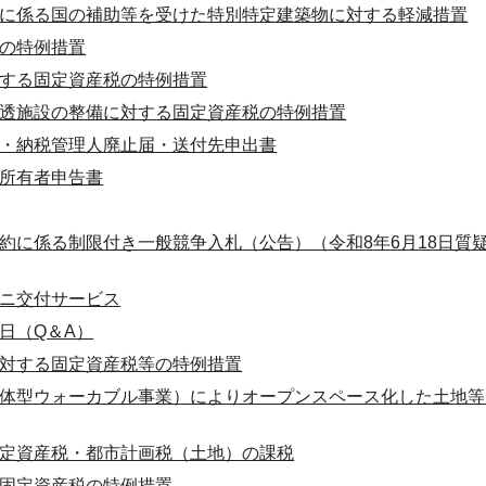
に係る国の補助等を受けた特別特定建築物に対する軽減措置
の特例措置
する固定資産税の特例措置
透施設の整備に対する固定資産税の特例措置
・納税管理人廃止届・送付先申出書
所有者申告書
約に係る制限付き一般競争入札（公告）（令和8年6月18日質
ニ交付サービス
日（Q＆A）
対する固定資産税等の特例措置
体型ウォーカブル事業）によりオープンスペース化した土地等
定資産税・都市計画税（土地）の課税
固定資産税の特例措置