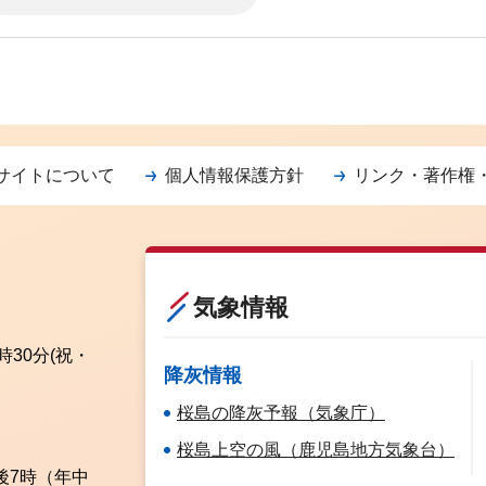
サイトについて
個人情報保護方針
リンク・著作権
気象情報
時30分
(祝・
降灰情報
桜島の降灰予報（気象庁）
桜島上空の風（鹿児島地方気象台）
後7時（年中