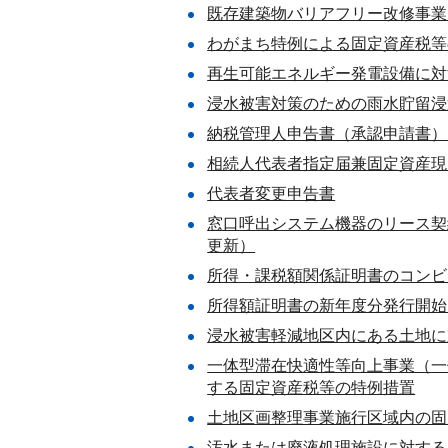
既存建築物バリアフリー改修事業
わがまち特例による固定資産税等
再生可能エネルギー発電設備に対
浸水被害対策のための雨水貯留浸
納税管理人申告書（承認申請書）
相続人代表者指定届兼固定資産現
代表者変更申告書
窓口呼出システム機器のリース契
更新）
所得・課税額関係証明書のコンビ
所得額証明書の新年度分発行開始
浸水被害軽減地区内にある土地に
一体型滞在快適性等向上事業（一
する固定資産税等の特例措置
土地区画整理事業施行区域内の固
汚水または廃液処理施設に対する