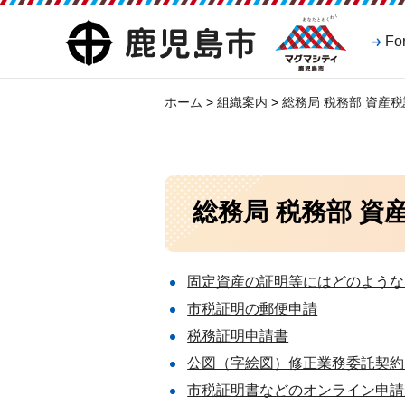
マグマシティ
鹿児島市
Fo
鹿児島市
ホーム
>
組織案内
>
総務局 税務部 資産税
総務局 税務部 
固定資産の証明等にはどのような
市税証明の郵便申請
税務証明申請書
公図（字絵図）修正業務委託契約
市税証明書などのオンライン申請