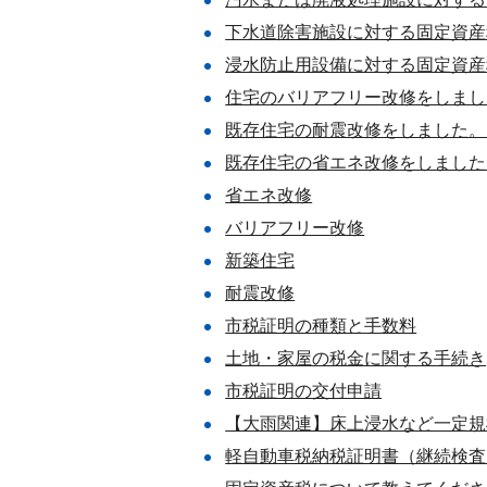
下水道除害施設に対する固定資産
浸水防止用設備に対する固定資産
住宅のバリアフリー改修をしまし
既存住宅の耐震改修をしました。
既存住宅の省エネ改修をしました
省エネ改修
バリアフリー改修
新築住宅
耐震改修
市税証明の種類と手数料
土地・家屋の税金に関する手続き
市税証明の交付申請
【大雨関連】床上浸水など一定規
軽自動車税納税証明書（継続検査