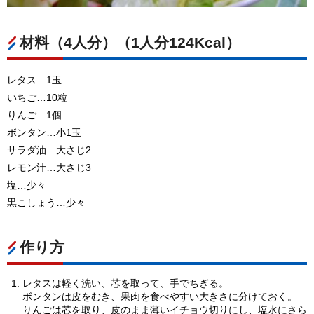
材料（4人分）（1人分124Kcal）
レタス…1玉
いちご…10粒
りんご…1個
ボンタン…小1玉
サラダ油…大さじ2
レモン汁…大さじ3
塩…少々
黒こしょう…少々
作り方
レタスは軽く洗い、芯を取って、手でちぎる。
ボンタンは皮をむき、果肉を食べやすい大きさに分けておく。
りんごは芯を取り、皮のまま薄いイチョウ切りにし、塩水にさら