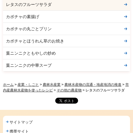
レタスのフルーツサラダ
カボチャの素揚げ
カボチャの丸ごとプリン
カボチャとほうれん草のお焼き
葉ニンニクともやしの炒め
葉ニンニクの中華スープ
ホーム
>
産業・しごと
>
農林水産業
>
農林水産物の流通・地産地消の推進
>
市
内産農林水産物を使ったレシピ
>
その他の農産物
> レタスのフルーツサラダ
サイトマップ
携帯サイト