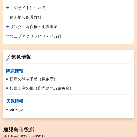
このサイトについて
個人情報保護方針
リンク・著作権・免責事項
ウェブアクセシビリティ方針
気象情報
降灰情報
桜島の降灰予報（気象庁）
桜島上空の風（鹿児島地方気象台）
天気情報
tenki.jp
鹿児島市役所
法人番号1000020462012