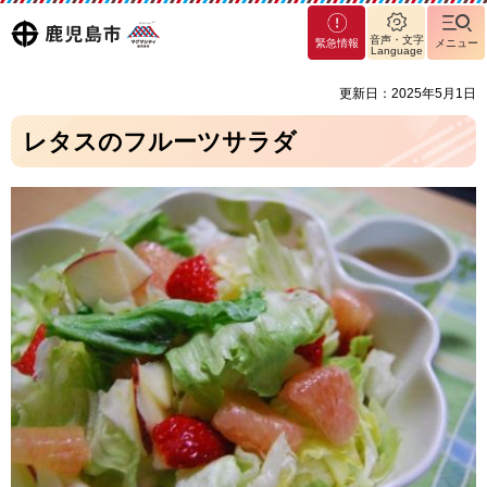
マグ
鹿児島
音声・文字
緊急情報
メニュー
マシ
Language
ティ
市
更新日：2025年5月1日
鹿児
島市
レタスのフルーツサラダ