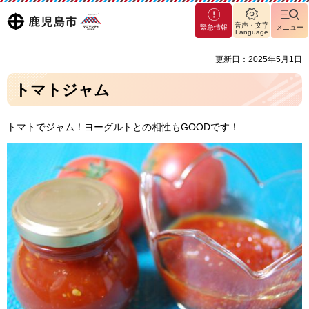
マグ
鹿児島
音声・文字
緊急情報
メニュー
マシ
Language
ティ
市
更新日：2025年5月1日
鹿児
島市
トマトジャム
トマトでジャム！ヨーグルトとの相性もGOODです！