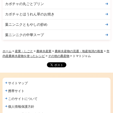
カボチャの丸ごとプリン
カボチャとほうれん草のお焼き
葉ニンニクともやしの炒め
葉ニンニクの中華スープ
ホーム
>
産業・しごと
>
農林水産業
>
農林水産物の流通・地産地消の推進
>
市
内産農林水産物を使ったレシピ
>
その他の農産物
> トマトジャム
サイトマップ
携帯サイト
このサイトについて
個人情報保護方針