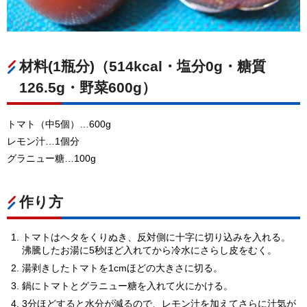
材料(1瓶分)（514kcal・塩分0g・糖質
126.5g・野菜600g）
トマト（中5個）…600g
レモン汁…1個分
グラニュー糖…100g
作り方
トマトはヘタをくりぬき、反対側に十字に切り込みを入れる。
沸騰したお湯に5秒ほど入れてから冷水にさらし皮をむく。
湯剥きしたトマトを1cmほどの大きさに切る。
鍋にトマトとグラニュー糖を入れて火にかける。
3分ほどすると水分が減るので、レモン汁を加えてさらに汁気が