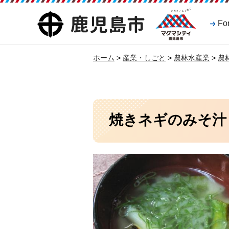
マグマシティ
鹿児島市
Fo
鹿児島市
ホーム
>
産業・しごと
>
農林水産業
>
農
焼きネギのみそ汁