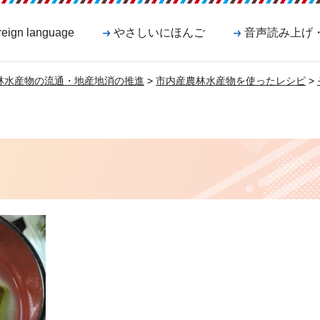
reign language
やさしいにほんご
音声読み上げ
林水産物の流通・地産地消の推進
>
市内産農林水産物を使ったレシピ
>