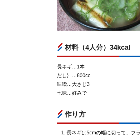
材料（4人分）34kcal
長ネギ…1本
だし汁…800cc
味噌…大さじ3
七味…好みで
作り方
長ネギは5cmの幅に切って、フ