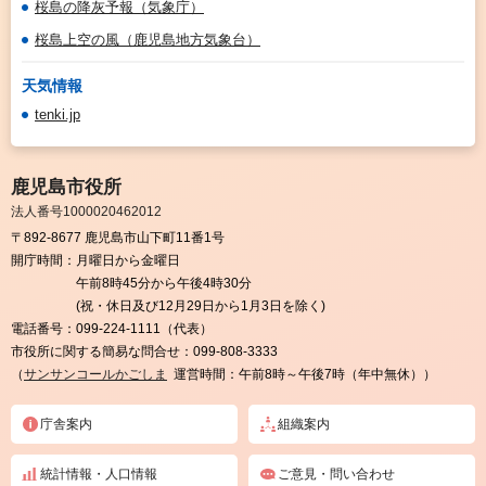
桜島の降灰予報（気象庁）
桜島上空の風（鹿児島地方気象台）
天気情報
tenki.jp
鹿児島市役所
法人番号1000020462012
〒892-8677 鹿児島市山下町11番1号
開庁時間：
月曜日から金曜日
午前8時45分から午後4時30分
(祝・休日及び12月29日から1月3日を除く)
電話番号：
099-224-1111（代表）
市役所に関する簡易な問合せ：
099-808-3333
（
サンサンコールかごしま
運営時間：午前8時～午後7時（年中無休））
庁舎案内
組織案内
統計情報・人口情報
ご意見・問い合わせ