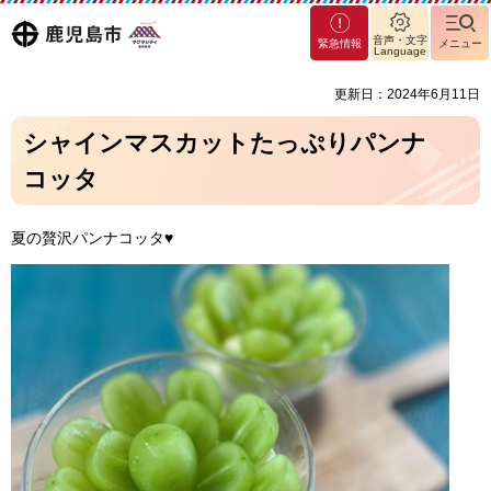
マグ
鹿児島
音声・文字
緊急情報
メニュー
マシ
Language
ティ
市
更新日：2024年6月11日
鹿児
島市
シャインマスカットたっぷりパンナ
コッタ
夏の贅沢パンナコッタ♥