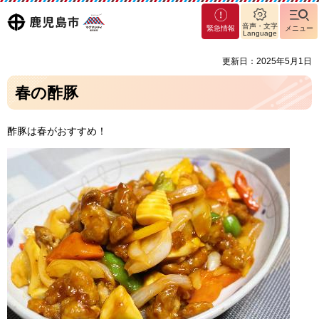
マグ
鹿児島
音声・文字
緊急情報
メニュー
マシ
Language
ティ
市
更新日：2025年5月1日
鹿児
島市
春の酢豚
酢豚は春がおすすめ！