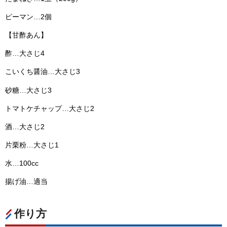
ピーマン…2個
【甘酢あん】
酢…大さじ4
こいくち醤油…大さじ3
砂糖…大さじ3
トマトケチャップ…大さじ2
酒…大さじ2
片栗粉…大さじ1
水…100cc
揚げ油…適当
作り方