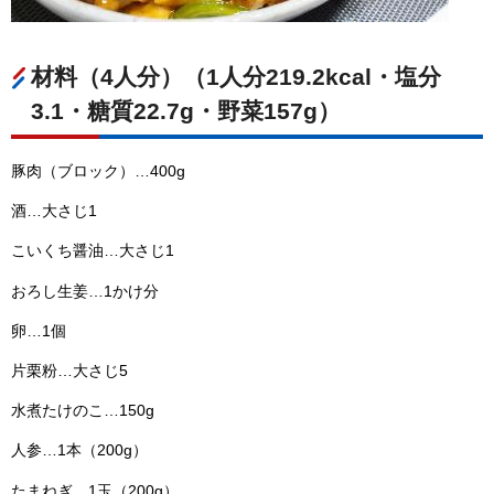
材料（4人分）（1人分219.2kcal・塩分
3.1・糖質22.7g・野菜157g）
豚肉（ブロック）…400g
酒…大さじ1
こいくち醤油…大さじ1
おろし生姜…1かけ分
卵…1個
片栗粉…大さじ5
水煮たけのこ…150g
人参…1本（200g）
たまねぎ…1玉（200g）