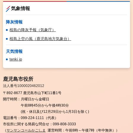
気象情報
降灰情報
桜島の降灰予報（気象庁）
桜島上空の風（鹿児島地方気象台）
天気情報
tenki.jp
鹿児島市役所
法人番号1000020462012
〒892-8677 鹿児島市山下町11番1号
開庁時間：
月曜日から金曜日
午前8時45分から午後4時30分
(祝・休日及び12月29日から1月3日を除く)
電話番号：
099-224-1111（代表）
市役所に関する簡易な問合せ：
099-808-3333
（
サンサンコールかごしま
運営時間：午前8時～午後7時（年中無休））