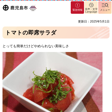
マグ
鹿児島
音声・文字
緊急情報
メニュー
マシ
Language
ティ
市
更新日：2025年5月1日
鹿児
島市
トマトの即席サラダ
とっても簡単だけどやめられない美味しさ