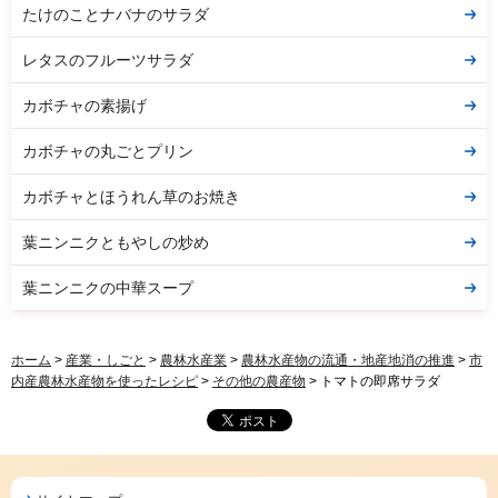
たけのことナバナのサラダ
レタスのフルーツサラダ
カボチャの素揚げ
カボチャの丸ごとプリン
カボチャとほうれん草のお焼き
葉ニンニクともやしの炒め
葉ニンニクの中華スープ
ホーム
>
産業・しごと
>
農林水産業
>
農林水産物の流通・地産地消の推進
>
市
内産農林水産物を使ったレシピ
>
その他の農産物
> トマトの即席サラダ