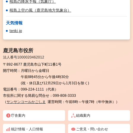
桜島の降灰予報（気象庁）
桜島上空の風（鹿児島地方気象台）
天気情報
tenki.jp
鹿児島市役所
法人番号1000020462012
〒892-8677 鹿児島市山下町11番1号
開庁時間：
月曜日から金曜日
午前8時45分から午後4時30分
(祝・休日及び12月29日から1月3日を除く)
電話番号：
099-224-1111（代表）
市役所に関する簡易な問合せ：
099-808-3333
（
サンサンコールかごしま
運営時間：午前8時～午後7時（年中無休））
庁舎案内
組織案内
統計情報・人口情報
ご意見・問い合わせ