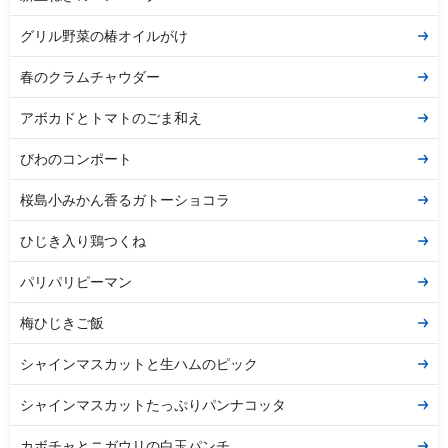
グリル野菜の椿オイルがけ
春のクラムチャウダー
アボカドとトマトのごま和え
びわのコンポート
桜島小みかん香るガトーショコラ
ひじき入り鶏つくね
パリパリピーマン
梅ひじきご飯
シャインマスカットと生ハムのピック
シャインマスカットたっぷりパンナコッタ
カボチャとニガウリの白玉パンチ