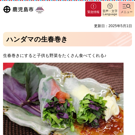
マグ
鹿児島
音声・文字
緊急情報
メニュー
マシ
Language
ティ
市
更新日：2025年5月1日
鹿児
島市
ハンダマの生春巻き
生春巻きにすると子供も野菜をたくさん食べてくれる♪