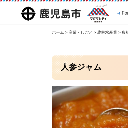
マグマシティ
鹿児島市
Fo
鹿児島市
ホーム
>
産業・しごと
>
農林水産業
>
農
人参ジャム