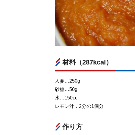
材料（287kcal）
人参…250g
砂糖…50g
水…150cc
レモン汁…2分の1個分
作り方