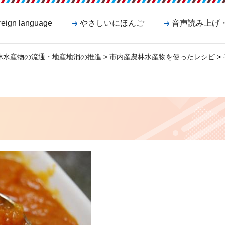
reign language
やさしいにほんご
音声読み上げ
林水産物の流通・地産地消の推進
>
市内産農林水産物を使ったレシピ
>