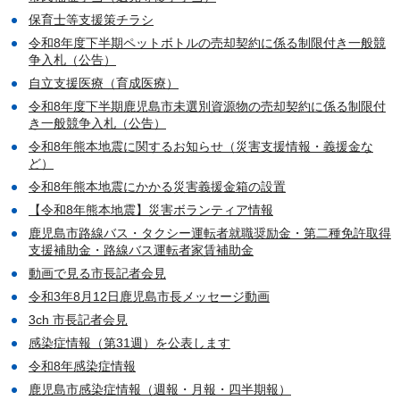
保育士等支援策チラシ
令和8年度下半期ペットボトルの売却契約に係る制限付き一般競
争入札（公告）
自立支援医療（育成医療）
令和8年度下半期鹿児島市未選別資源物の売却契約に係る制限付
き一般競争入札（公告）
令和8年熊本地震に関するお知らせ（災害支援情報・義援金な
ど）
令和8年熊本地震にかかる災害義援金箱の設置
【令和8年熊本地震】災害ボランティア情報
鹿児島市路線バス・タクシー運転者就職奨励金・第二種免許取得
支援補助金・路線バス運転者家賃補助金
動画で見る市長記者会見
令和3年8月12日鹿児島市長メッセージ動画
3ch 市長記者会見
感染症情報（第31週）を公表します
令和8年感染症情報
鹿児島市感染症情報（週報・月報・四半期報）